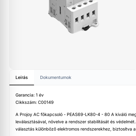
k
erkezet
rok
ek
rok
rok
olók
Leírás
Dokumentumok
Garancia:
1 év
Cikkszám:
C00149
A Projoy AC főkapcsoló - PEAS69-LK80-4 - 80 A kiváló meg
leválasztásával, növelve a rendszer stabilitását és védelmét
választás különböző elektromos rendszerekhez, biztosítva a