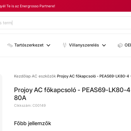
yél Te is az Energrosso Partnere!
Tartószerkezet
Villanyszerelés
OE
Kezdőlap
AC eszközök
›
›
Projoy AC főkapcsoló - PEAS69-LK80-4
80A
Cikkszám: C00149
Főbb jellemzők