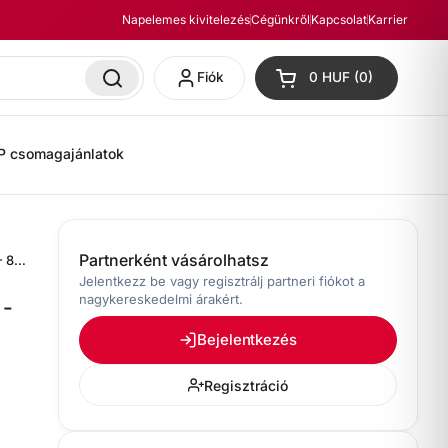
Napelemes kivitelezés
Cégünkről
Kapcsolat
Karrier
Fiók
0 HUF
0
Kosár megnyitása
P csomagajánlatok
Partnerként vásárolhatsz
Projoy AC főkapcsoló - PEAS69-LK80-4 - 80A
Jelentkezz be vagy regisztrálj partneri fiókot a
nagykereskedelmi árakért.
 -
Bejelentkezés
Regisztráció