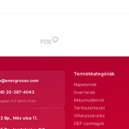
Termékkategóriák
fo@energrosso.com
Napelemek
36) 20-287-4043
Inverterek
Akkumulátorok
lgálat: H-P 09:00-17:00
Tartószerkezet
Villanyszerelés
2 Bp., Méz utca 11.
OEP csomagok