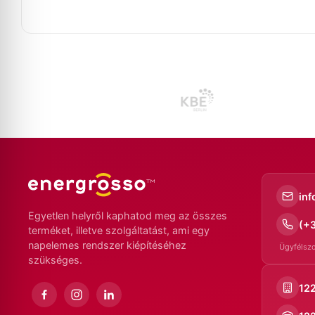
in
Egyetlen helyről kaphatod meg az összes
(+
terméket, illetve szolgáltatást, ami egy
napelemes rendszer kiépítéséhez
Ügyfélszo
szükséges.
122
Facebook
Instagram
LinkedIn